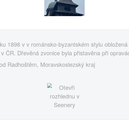
oku 1898 v v románsko-byzantském stylu obložená 
 v ČR. Dřevěná zvonice byla přistavěna při opravá
pod Radhoštěm, Moravskoslezský kraj