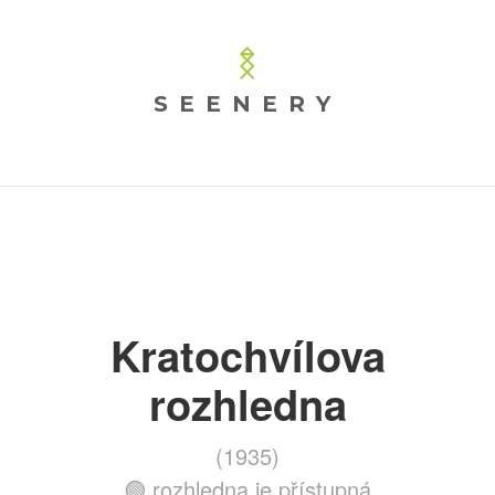
SEENERY
Kratochvílova
rozhledna
(1935)
🟢 rozhledna je přístupná