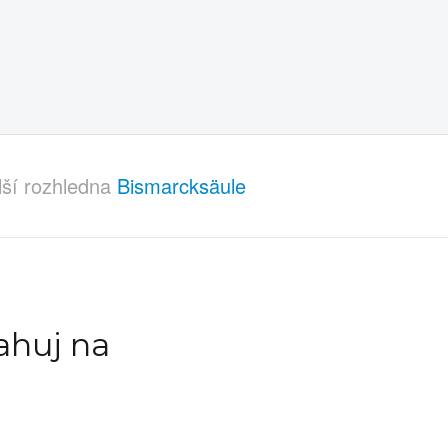
lší rozhledna
Bismarcksäule
ahuj na