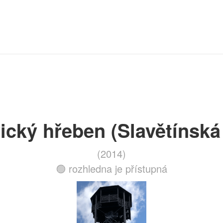
cký hřeben (Slavětínská
(2014)
🟢 rozhledna je přístupná