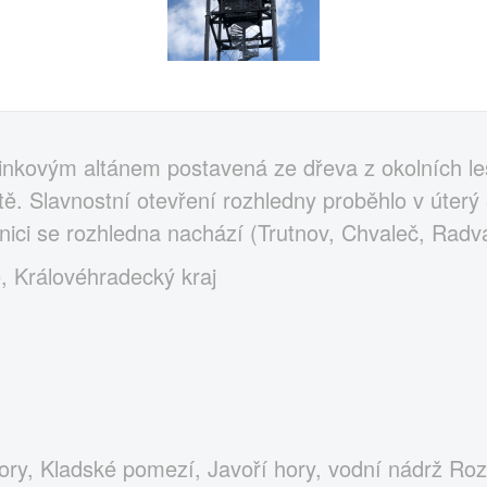
nkovým altánem postavená ze dřeva z okolních le
tě. Slavnostní otevření rozhledny proběhlo v úterý 
ranici se rozhledna nachází (Trutnov, Chvaleč, Radv
, Královéhradecký kraj
ory, Kladské pomezí, Javoří hory, vodní nádrž Roz