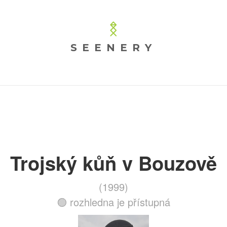
SEENERY
Trojský kůň v Bouzově
(1999)
🟢 rozhledna je přístupná