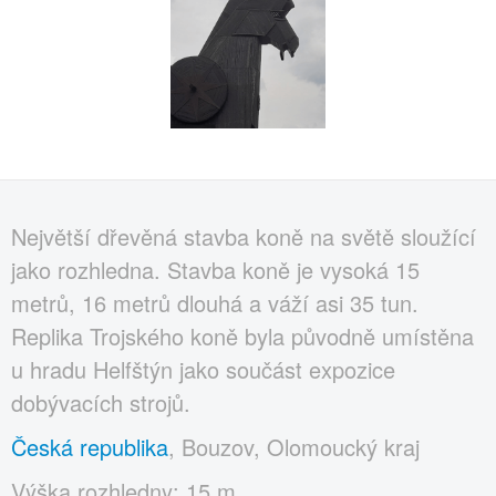
Největší dřevěná stavba koně na světě sloužící
jako rozhledna. Stavba koně je vysoká 15
metrů, 16 metrů dlouhá a váží asi 35 tun.
Replika Trojského koně byla původně umístěna
u hradu Helfštýn jako součást expozice
dobývacích strojů.
Česká republika
, Bouzov, Olomoucký kraj
Výška rozhledny: 15 m