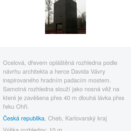
Ocelová, dřevem opláštěná rozhledna podle
návrhu architekta a herce Davida Vávry
inspirovaného hradním padacím mostem.
Samotná rozhledna slouží jako nosná věž na
které je zavěšena přes 40 m dlouhá lávka přes
řeku Ohři.
Česká republika
, Cheb, Karlovarský kraj
Výška rozhledny: 10 m