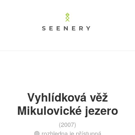
SEENERY
Vyhlídková věž
Mikulovické jezero
(2007)
🟢 rozhledna je přístupná