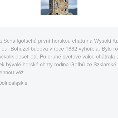
na Schaffgotschů první horskou chatu na Wysoki Ka
ou. Bohužel budova v roce 1882 vyhořela. Bylo ro
několik desetiletí. Po druhé světové válce chátrala
k bývalé horské chaty rodina Gołbů ze Szklarské 
mennou věž.
Dolnośląskie