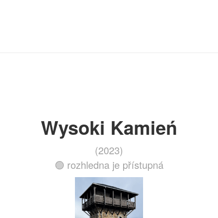
Wysoki Kamień
(2023)
🟢 rozhledna je přístupná