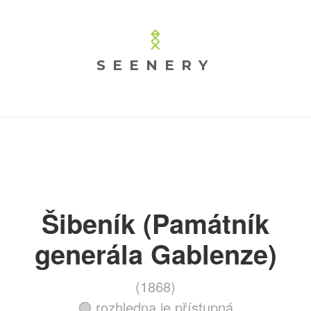
SEENERY
Šibeník (Památník
generála Gablenze)
(1868)
🟢 rozhledna je přístupná