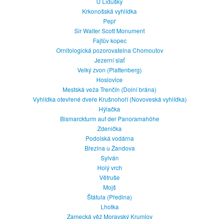
U Lidušky
Krkonošská vyhlídka
Pepř
Sir Walter Scott Monument
Fajtův kopec
Ornitologická pozorovatelna Chomoutov
Jezerní slať
Velký zvon (Plattenberg)
Hoslovice
Mestská veža Trenčín (Dolní brána)
Vyhlídka otevřené dveře Krušnohoří (Novoveská vyhlídka)
Hýlačka
Bismarckturm auf der Panoramahöhe
Zdenička
Podolská vodárna
Březina u Žandova
Sylván
Holý vrch
Větruše
Mojš
Štátula (Předina)
Lhotka
Zamecká věž Moravský Krumlov