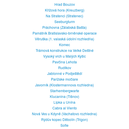
Hrad Bouzov
Křížová hora (Kreuzberg)
Na Stratenci (Stratenec)
Seeburgturm
Práchovna (Zálabská Bašta)
Památník Bratislavsko-brněnské operace
Věruška (1. valaská údolní rozhledňa)
Komec
Trámová konstrukce na Velké Deštné
Vysoký vrch u Malých Kyšic
Pavčina Lehota
Rudíkov
Jablonné v Podještědí
Parížske močiare
Javorník (Klostermannova rozhledna)
Starhembergwarte
Klucanina (Tišnov)
Lipka u Unína
Cabra al Viento
Nová Ves u Kdyně (Vachatovo rozhledna)
Rýdův kopec Děbolín (Trigon)
Sofie