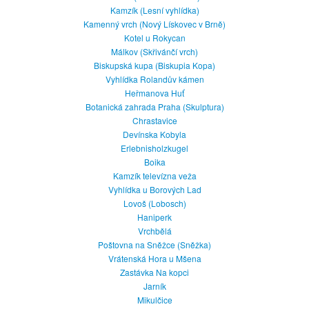
Kamzík (Lesní vyhlídka)
Kamenný vrch (Nový Lískovec v Brně)
Kotel u Rokycan
Málkov (Skřivánčí vrch)
Biskupská kupa (Biskupia Kopa)
Vyhlídka Rolandův kámen
Heřmanova Huť
Botanická zahrada Praha (Skulptura)
Chrastavice
Devínska Kobyla
Erlebnisholzkugel
Boika
Kamzík televízna veža
Vyhlídka u Borových Lad
Lovoš (Lobosch)
Haniperk
Vrchbělá
Poštovna na Sněžce (Sněžka)
Vrátenská Hora u Mšena
Zastávka Na kopci
Jarník
Mikulčice