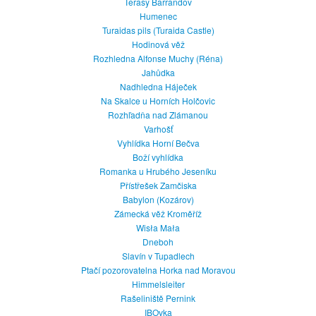
Terasy Barrandov
Humenec
Turaidas pils (Turaida Castle)
Hodinová věž
Rozhledna Alfonse Muchy (Réna)
Jahůdka
Nadhledna Háječek
Na Skalce u Horních Holčovic
Rozhľadňa nad Zlámanou
Varhošť
Vyhlídka Horní Bečva
Boží vyhlídka
Romanka u Hrubého Jeseníku
Přístřešek Zamčiska
Babylon (Kozárov)
Zámecká věž Kroměříž
Wisła Mała
Dneboh
Slavín v Tupadlech
Ptačí pozorovatelna Horka nad Moravou
Himmelsleiter
Rašeliniště Pernink
IBOvka