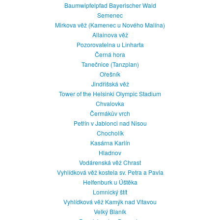
Baumwipfelpfad Bayerischer Wald
Semenec
Mirkova věž (Kamenec u Nového Malína)
Allainova věž
Pozorovatelna u Linharta
Černá hora
Tanečnice (Tanzplan)
Ořešník
Jindřišská věž
Tower of the Helsinki Olympic Stadium
Chvalovka
Čermákův vrch
Petřín v Jablonci nad Nisou
Chocholík
Kasárna Karlín
Hladnov
Vodárenská věž Chrast
Vyhlídková věž kostela sv. Petra a Pavla
Helfenburk u Úštěka
Lomnický štít
Vyhlídková věž Kamýk nad Vltavou
Velký Blaník