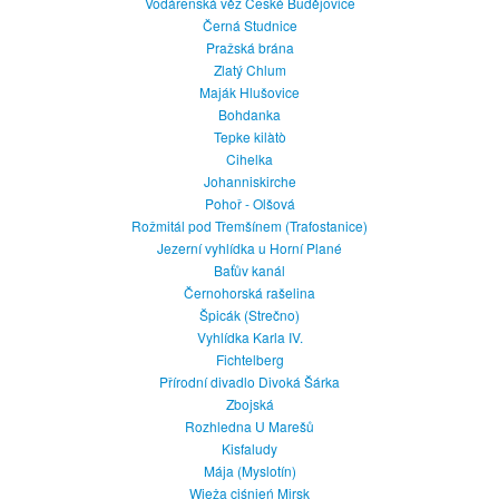
Vodárenská věž České Budějovice
Černá Studnice
Pražská brána
Zlatý Chlum
Maják Hlušovice
Bohdanka
Tepke kilàtò
Cihelka
Johanniskirche
Pohoř - Olšová
Rožmitál pod Třemšínem (Trafostanice)
Jezerní vyhlídka u Horní Plané
Baťův kanál
Černohorská rašelina
Špicák (Strečno)
Vyhlídka Karla IV.
Fichtelberg
Přírodní divadlo Divoká Šárka
Zbojská
Rozhledna U Marešů
Kisfaludy
Mája (Myslotín)
Wieża ciśnień Mirsk