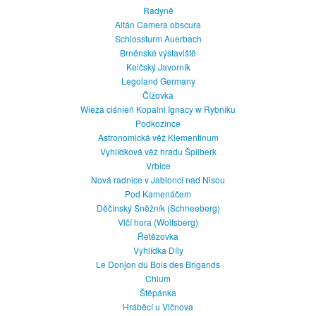
Radyně
Altán Camera obscura
Schlossturm Auerbach
Brněnské výstaviště
Kelčský Javorník
Legoland Germany
Čížovka
Wieża ciśnień Kopalni Ignacy w Rybniku
Podkozince
Astronomická věž Klementinum
Vyhlídková věž hradu Špilberk
Vrbice
Nová radnice v Jablonci nad Nisou
Pod Kamenáčem
Děčínský Sněžník (Schneeberg)
Vlčí hora (Wolfsberg)
Řetězovka
Vyhlídka Díly
Le Donjon du Bois des Brigands
Chlum
Štěpánka
Hráběcí u Vlčnova