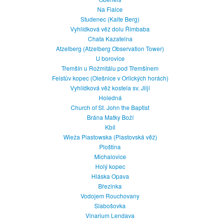
Na Fialce
Studenec (Kalte Berg)
Vyhlídková věž dolu Řimbaba
Chata Kazatelna
Atzelberg (Atzelberg Observation Tower)
U borovice
Třemšín u Rožmitálu pod Třemšínem
Feistův kopec (Olešnice v Orlických horách)
Vyhlídková věž kostela sv. Jiljí
Holedná
Church of St. John the Baptist
Brána Matky Boží
Kbíl
Wieża Piastowska (Piastovská věž)
Ploština
Michalovice
Holý kopec
Hláska Opava
Březinka
Vodojem Rouchovany
Slabošovka
Vinarium Lendava