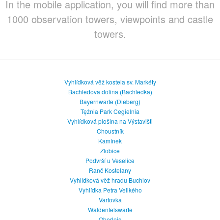
In the mobile application, you will find more than
1000 observation towers, viewpoints and castle
towers.
Vyhlídková věž kostela sv. Markéty
Bachledova dolina (Bachledka)
Bayernwarte (Dieberg)
Tężnia Park Cegielnia
Vyhlídková plošina na Výstavišti
Choustník
Kamínek
Zlobice
Podvrší u Veselice
Ranč Kostelany
Vyhlídková věž hradu Buchlov
Vyhlídka Petra Velikého
Vartovka
Waldenfelswarte
Oberleis