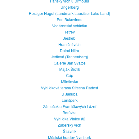
Panský vrch u Drmoulu
Ungerberg
Rostiger Nagel (Landmark Lausitzer Lake Land)
Pod Bukovinou
Vodárenská vyhlídka
Tetřev
Jestřebí
Hraniční vrch
Dolná Nitra
Jedlová (Tannenberg)
Galerie Jan Svatoš
Maják Šrotík
Čáp
Milešovka
Vyhlídková terasa Střecha Radost
U Jakuba
Lanšperk
Zámeček u Františkových Lázní
Borůvka
Vyhlídka Vinice #2
Zuberský vrch
Štiavnik
Městské hradby Nymburk