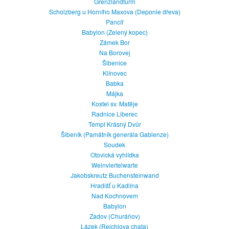
Grenzlandturm
Scholzberg u Horního Maxova (Deponie dřeva)
Pancíř
Babylon (Zelený kopec)
Zámek Bor
Na Borovej
Šibenice
Klínovec
Babka
Májka
Kostel sv. Matěje
Radnice Liberec
Templ Krásný Dvůr
Šibeník (Památník generála Gablenze)
Soudek
Otovická vyhlídka
Weinviertelwarte
Jakobskreutz Buchensteinwand
Hradišť u Kadlína
Nad Kochnovem
Babylon
Zadov (Churáňov)
Lázek (Reichlova chata)