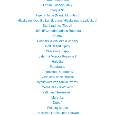
Lenka u osady Skály
Starý Jičín
Tiger & Turtle (Magic Mountain)
Hláska na Kypuši u Lanškrouna (Hláska nad sjezdovkou)
Stará radnice Třeboň
Libín (Rozhledna prince Rudolfa)
Kotnov
Sochařská vyhlídka (Schody)
Golf Resort Lipiny
Chmelový maják
Latarnia Morska Rozewie II
Halaška
Papstwarte
Ždírec nad Doubravou
Veselov u obce Družec
Vyhlídková věž zámku Přerov
Černá věž v Klatovech
Žaltman (Hexenstein)
Mařenka
Dubeň
Pekelný kopec
Helfštýn u Lipníku nad Bečvou