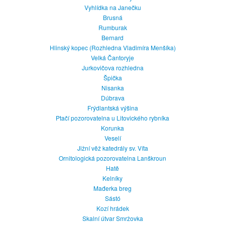
Vyhlídka na Janečku
Brusná
Rumburak
Bernard
Hlinský kopec (Rozhledna Vladimíra Menšíka)
Velká Čantoryje
Jurkovičova rozhledna
Špička
Nisanka
Dúbrava
Frýdlantská výšina
Ptačí pozorovatelna u Litovického rybníka
Korunka
Veselí
Jižní věž katedrály sv. Víta
Ornitologická pozorovatelna Lanškroun
Hatě
Kelníky
Mađerka breg
Sástó
Kozí hrádek
Skalní útvar Smržovka