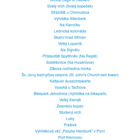
Svatý vrch (Svatý kopeček)
Strážiště u Chomutova
Vyhlídka Altenberk
Na Kamzíku
Lednická kolonáda
Skalní hrad Střmen
Velký Lopeník
Na Signálu
Přístaviště Spytihněv (Na Rejdě)
Soběšovice (Na Husarůvce)
Zítkova rozhledna Horka
Šv. Jonų bažnyčios varpinė (St. John's Church bell tower)
Kattauer Aussichtswarte
Vysoká u Tachova
Bikepark Jahodnice (Vyhlídka na bikepark)
Velký Kamýk
Zelenkův kopec
Studený vrch
Luby
Prašivá
Vyhlídková věž „Paluba Hamburk" v Plzni
Pod Klenovou