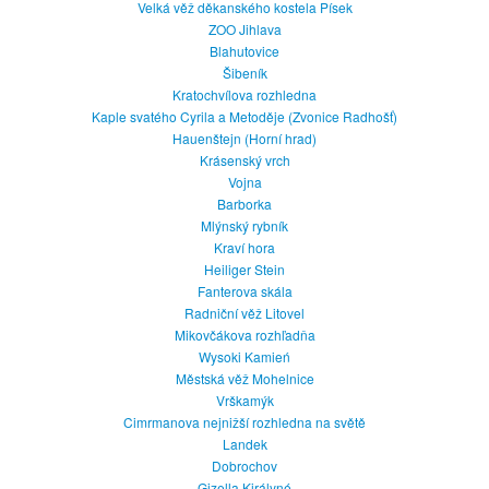
Velká věž děkanského kostela Písek
ZOO Jihlava
Blahutovice
Šibeník
Kratochvílova rozhledna
Kaple svatého Cyrila a Metoděje (Zvonice Radhošť)
Hauenštejn (Horní hrad)
Krásenský vrch
Vojna
Barborka
Mlýnský rybník
Kraví hora
Heiliger Stein
Fanterova skála
Radniční věž Litovel
Mikovčákova rozhľadňa
Wysoki Kamień
Městská věž Mohelnice
Vrškamýk
Cimrmanova nejnižší rozhledna na světě
Landek
Dobrochov
Gizella Királyné