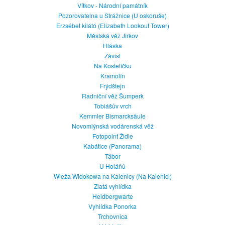
Vítkov - Národní památník
Pozorovatelna u Strážnice (U oskoruše)
Erzsébet kilátó (Elizabeth Lookout Tower)
Městská věž Jirkov
Hláska
Závist
Na Kostelíčku
Kramolín
Frýdštejn
Radniční věž Šumperk
Tobiášův vrch
Kemmler Bismarcksäule
Novomlýnská vodárenská věž
Fotopoint Židle
Kabátice (Panorama)
Tábor
U Holáňů
Wieża Widokowa na Kalenicy (Na Kalenici)
Zlatá vyhlídka
Heidbergwarte
Vyhlídka Ponorka
Trchovnica