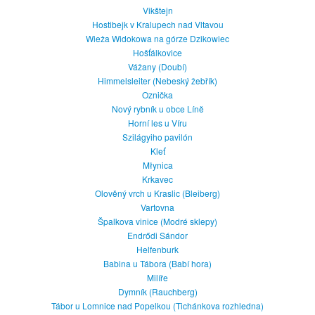
Vikštejn
Hostibejk v Kralupech nad Vltavou
Wieża Widokowa na górze Dzikowiec
Hošťálkovice
Vážany (Doubí)
Himmelsleiter (Nebeský žebřík)
Oznička
Nový rybník u obce Líně
Horní les u Víru
Szilágyiho pavilón
Kleť
Młynica
Krkavec
Olověný vrch u Kraslic (Bleiberg)
Vartovna
Špalkova vinice (Modré sklepy)
Endrődi Sándor
Helfenburk
Babina u Tábora (Babí hora)
Milíře
Dymník (Rauchberg)
Tábor u Lomnice nad Popelkou (Tichánkova rozhledna)