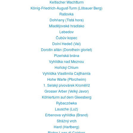
Keltischer Wachtturm
König-Friedrich-August-Turm (Löbauer Berg)
Rašovka
Dohňany (Tlstá hora)
Mladějovské hradisko
Lebedov
Čubův kopec
Dolní Hedeč‏ (Val)
Dorotin altán (Dorothein gloriet)
Plzeňská brána
Vyhlídka nad Meznou
Hořický Chlum
Vyhlídka Vlastimila Cajthamla
Hohe Warte (Pforzheim)
1. Selský pivovárek Kroměříž
Grosser Arber (Velký Javor)
Köhlerturm auf dem Gleesberg
Rybaczówka
Lausche (Luž)
Erbenova vyhlídka (Brand)
Strážný vrch
Hard (Hartberg)
Biotop Lago di Caldaro