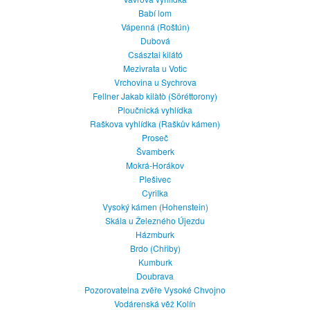
Babí lom
Vápenná (Roštún)
Dubová
Császtai kilátó
Mezivrata u Votic
Vrchovina u Sychrova
Fellner Jakab kilàtò (Söréttorony)
Ploučnická vyhlídka
Raškova vyhlídka (Raškův kámen)
Proseč
Švamberk
Mokrá-Horákov
Plešivec
Cyrilka
Vysoký kámen (Hohenstein)
Skála u Železného Újezdu
Házmburk
Brdo (Chřiby)
Kumburk
Doubrava
Pozorovatelna zvěře Vysoké Chvojno
Vodárenská věž Kolín