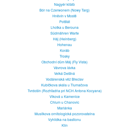
Nagyér kilàtò
Bór na Czerwonem (Nowy Targ)
Hněvín v Mostě
Potštát
Lhotka u Berouna
Südmähren Warte
Háj (Heinberg)
Hohenau
Koráb
Trosky
Obchodní dům Máj (Fly Vista)
Vávrova lávka
Velká Deštná
Vodárenská věž Břeclav
Kubíčkova skála u Tlumačova
Tvrdošín (Rozhľadňa pri NCH Antona Kocyana)
Vlková u Kamenice
Chlum u Chanovic
Mariánka
Musílkova ornitologická pozorovatelna
Vyhlídka na bastionu
Klin