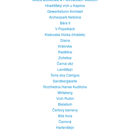
Hradišťský vrch u Kaplice
Gewerbeturm Amriswil
Archeopark Netolice
Bára II
V Popelkách
Klatovská Hůrka (Hrádek)
Diana
Královka
Radětice
Zvířetice
Černá věž
Landštejn
Torre dos Clérigos
Sandbergwarte
Rozhledna Hanse Kudlicha
Wirtsberg
Vrch Rubín
Bieleboh
Čertovy kameny
Bílá hora
Čermná
Hartenštejn