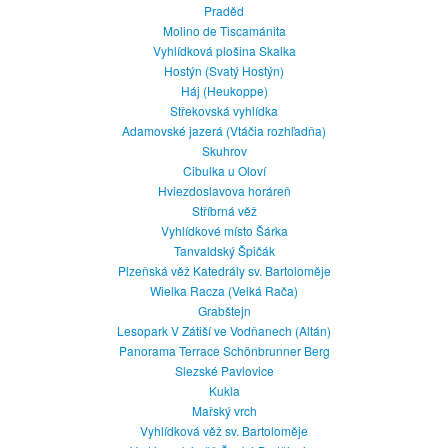
Praděd
Molino de Tiscamánita
Vyhlídková plošina Skalka
Hostýn (Svatý Hostýn)
Háj (Heukoppe)
Střekovská vyhlídka
Adamovské jazerá (Vtáčia rozhľadňa)
Skuhrov
Cibulka u Oloví
Hviezdoslavova horáreň
Stříbrná věž
Vyhlídkové místo Šárka
Tanvaldský Špičák
Plzeňská věž Katedrály sv. Bartoloměje
Wielka Racza (Velká Rača)
Grabštejn
Lesopark V Zátiší ve Vodňanech (Altán)
Panorama Terrace Schönbrunner Berg
Slezské Pavlovice
Kukla
Mařský vrch
Vyhlídková věž sv. Bartoloměje