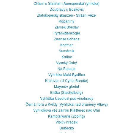
Chlum u Slatiňan (Auersperská vyhlídka)
Doubravy u Boskovic
Zlatokopecký skanzen - Strážní věže
Kopaniny
Zámek Břeclav
Pyramidenkogel
Zaanse Schans
Kottmar
Šumárník
Králov
Vysoký Ostrý
Na Pasece
Vyhlídka Malá Bystřice
Královec (U Cyrila Bureše)
Mayerův gloriet
Eliška (Stachelberg)
Vyhlídka Usedlost pod vinohrady
Černá hora u Kvildy (Vyhlídka nad prameny Vltavy)
Vyhlídková věž zámku Klášterec nad Ohří
Kamptalwarte (Zöbing)
Vítkův hrádek
Dubecko