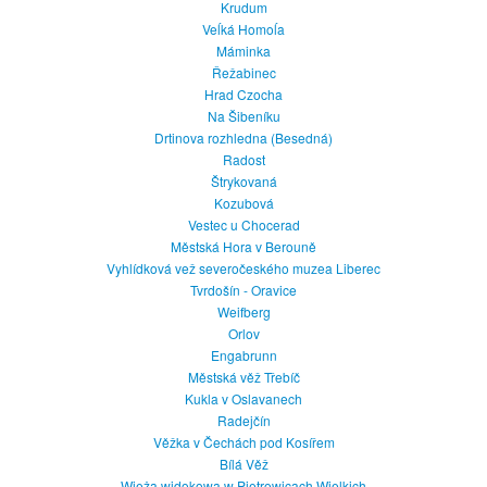
Krudum
Veĺká Homoĺa
Máminka
Řežabinec
Hrad Czocha
Na Šibeníku
Drtinova rozhledna (Besedná)
Radost
Štrykovaná
Kozubová
Vestec u Chocerad
Městská Hora v Berouně
Vyhlídková vež severočeského muzea Liberec
Tvrdošín - Oravice
Weifberg
Orlov
Engabrunn
Městská věž Třebíč
Kukla v Oslavanech
Radejčín
Věžka v Čechách pod Kosířem
Bílá Věž
Wieża widokowa w Pietrowicach Wielkich