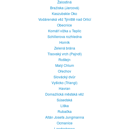
Žalostiná
Bražiska (Jarcová)
Kaszubskie Oko
Vodárenská věž Týniště nad Orlicí
Obecnice
Komáří vížka u Teplic
Schillerova rozhledna
Horník
Zelená brána
Tisovský vrch (Pajndl)
Roštejn
Malý Chlum
Ořechov
Slovácký dvůr
Vyšicko (Triangl)
Havran
Domažlická městská věž
Súsedská
Liška
Rubačka
Altán Josefa Jungmanna
Ocmanice
Landeskrone