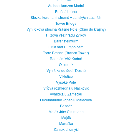
Archeoskanzen Modrá
Prašná brána
Stezka korunami stromů v Janských Lázních
Tower Bridge
Vyhlídková plošina Krásné Pole (Okno do krajiny)
Hlízová věž hradu Zvíkov
Bärensteinturm
Orlík nad Humpolcem
Torre Branca (Branca Tower)
Radniční věž Kadaň
Ostredok
Vyhlídka do údolí Desné
Vikletice
Vysoké Pole
Víťova rozhledna u Náčkovic
Vyhlídka u Zámečku
Lucemburkův kopec u Malečova
Bezděz
Maják Járy Cimrmana
Maják
Maruška
Zámek Litomyšl