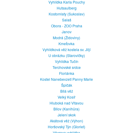
Vyhlídka Karla Pouchy
Hutsaulberg
Kostomlaty (Sukoslav)
Salaš
Obora - ZOO Praha
Janov
Modrá (Židoviny)
Kmeťovka
Vyhlídková věž kostela sv. Jiljí
U obrázku (Starovičky)
Vyhlídka Tučín
Terchovské srdce
Floriánka
Kostel Nanebevzetí Panny Marie
Špičák
Bílá věž
Velký Kosíř
Hluboká nad Vltavou
Bílov (Kanihůra)
Jelení skok
Akátová věž (Výhon)
Horšovský Týn (Gloriet)
Vávrova vyhlídka