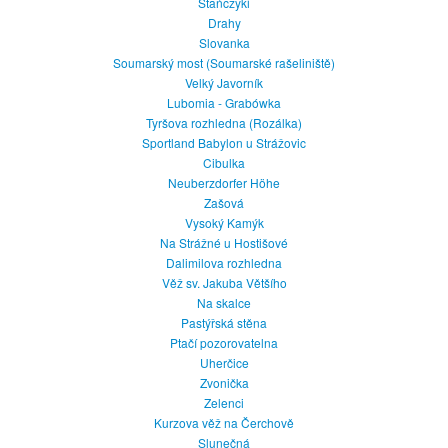
Stańczyki
Drahy
Slovanka
Soumarský most (Soumarské rašeliniště)
Velký Javorník
Lubomia - Grabówka
Tyršova rozhledna (Rozálka)
Sportland Babylon u Strážovic
Cibulka
Neuberzdorfer Höhe
Zašová
Vysoký Kamýk
Na Strážné u Hostišové
Dalimilova rozhledna
Věž sv. Jakuba Většího
Na skalce
Pastýřská stěna
Ptačí pozorovatelna
Uherčice
Zvonička
Zelenci
Kurzova věž na Čerchově
Slunečná