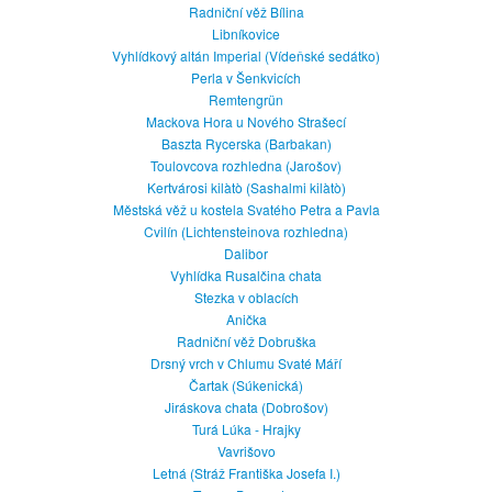
Radniční věž Bílina
Libníkovice
Vyhlídkový altán Imperial (Vídeňské sedátko)
Perla v Šenkvicích
Remtengrün
Mackova Hora u Nového Strašecí
Baszta Rycerska (Barbakan)
Toulovcova rozhledna (Jarošov)
Kertvárosi kilàtò (Sashalmi kilàtò)
Městská věž u kostela Svatého Petra a Pavla
Cvilín (Lichtensteinova rozhledna)
Dalibor
Vyhlídka Rusalčina chata
Stezka v oblacích
Anička
Radniční věž Dobruška
Drsný vrch v Chlumu Svaté Máří
Čartak (Súkenická)
Jiráskova chata (Dobrošov)
Turá Lúka - Hrajky
Vavrišovo
Letná (Stráž Františka Josefa I.)