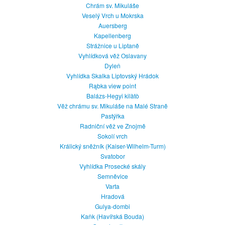
Chrám sv. Mikuláše
Veselý Vrch u Mokrska
Auersberg
Kapellenberg
Strážnice u Liptaně
Vyhlídková věž Oslavany
Dyleň
Vyhlídka Skalka Liptovský Hrádok
Rąbka view point
Balázs-Hegyi kilàtò
Věž chrámu sv. Mikuláše na Malé Straně
Pastýřka
Radniční věž ve Znojmě
Sokolí vrch
Králický sněžník (Kaiser-Wilhelm-Turm)
Svatobor
Vyhlídka Prosecké skály
Semněvice
Varta
Hradová
Gulya-dombi
Kaňk (Havířská Bouda)