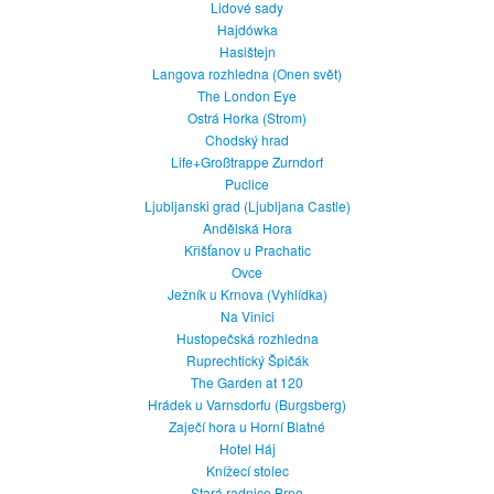
Lidové sady
Hajdówka
Hasištejn
Langova rozhledna (Onen svět)
The London Eye
Ostrá Horka (Strom)
Chodský hrad
Life+Großtrappe Zurndorf
Puclice
Ljubljanski grad (Ljubljana Castle)
Andělská Hora
Křišťanov u Prachatic
Ovce
Ježník u Krnova (Vyhlídka)
Na Vinici
Hustopečská rozhledna
Ruprechtický Špičák
The Garden at 120
Hrádek u Varnsdorfu (Burgsberg)
Zaječí hora u Horní Blatné
Hotel Háj
Knížecí stolec
Stará radnice Brno