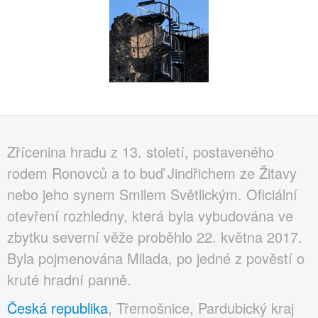
Zřícenina hradu z 13. století, postaveného
rodem Ronovců a to buď Jindřichem ze Žitavy
nebo jeho synem Smilem Světlickým. Oficiální
otevření rozhledny, která byla vybudována ve
zbytku severní věže proběhlo 22. května 2017.
Byla pojmenována Milada, po jedné z pověstí o
kruté hradní panně.
Česká republika
, Třemošnice, Pardubický kraj