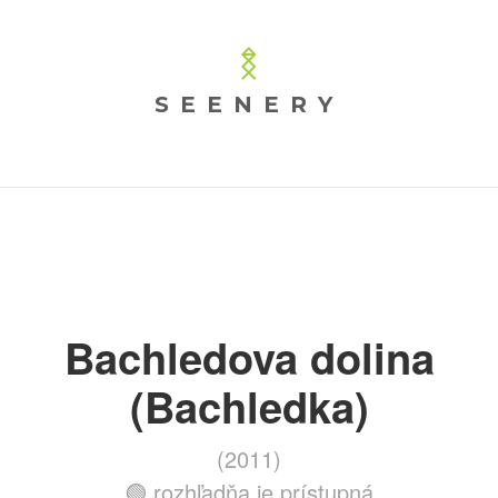
SEENERY
Bachledova dolina
(Bachledka)
(2011)
🟢 rozhľadňa je prístupná