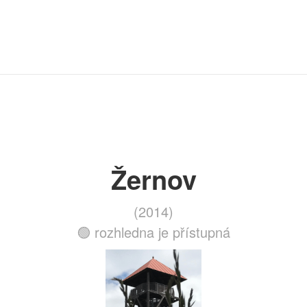
Žernov
(2014)
🟢 rozhledna je přístupná