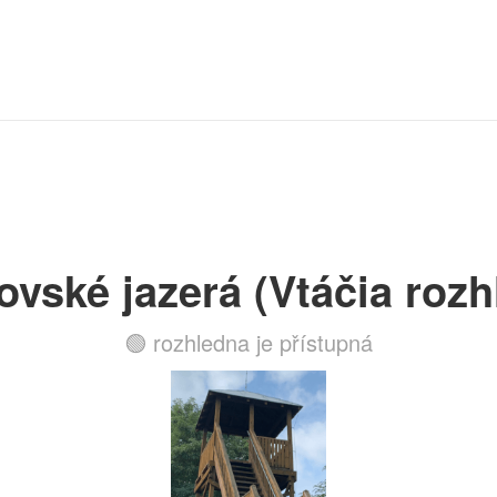
vské jazerá (Vtáčia rozh
🟢 rozhledna je přístupná