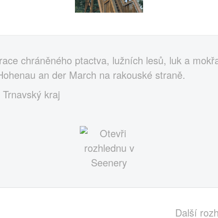
ace chráněného ptactva, lužních lesů, luk a mok
 Hohenau an der March na rakouské straně.
, Trnavský kraj
Další roz