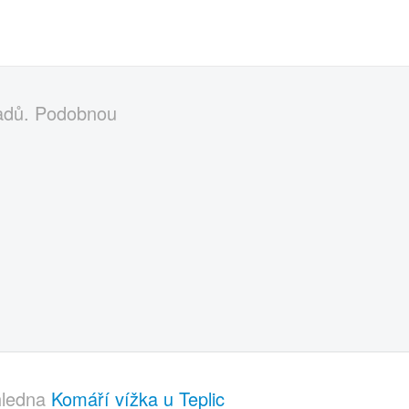
řadů. Podobnou
hledna
Komáří vížka u Teplic