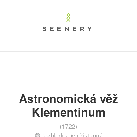
SEENERY
Astronomická věž
Klementinum
(1722)
🟢 rozhledna je přístupná