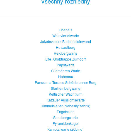
Všechny rozhledny
Oberleis
Weinviertelwarte
Jakobskreutz Buchensteinwand
Hutsaulberg
Heidbergwarte
Life+Großtrappe Zurndorf
Papstwarte
Südmähren Warte
Hohenau
Panorama Terrace Schönbrunner Berg
Starhembergwarte
Keltischer Wachtturm
Kattauer Aussichtswarte
Himmelsleiter (Nebeský žebřík)
Engabrunn
Sandbergwarte
Pyramidenkogel
Kamptalwarte (Zöbing)