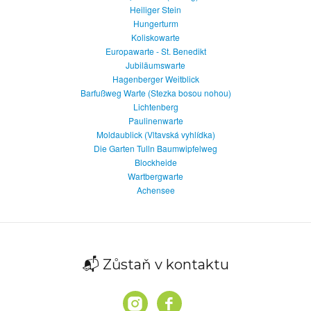
Heiliger Stein
Hungerturm
Koliskowarte
Europawarte - St. Benedikt
Jubiläumswarte
Hagenberger Weitblick
Barfußweg Warte (Stezka bosou nohou)
Lichtenberg
Paulinenwarte
Moldaublick (Vltavská vyhlídka)
Die Garten Tulln Baumwipfelweg
Blockheide
Wartbergwarte
Achensee
📬 Zůstaň v kontaktu