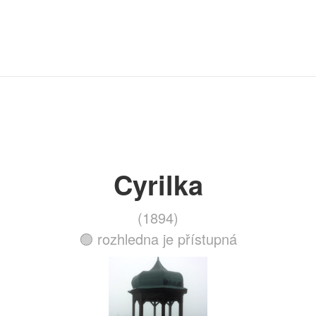
Cyrilka
(1894)
🟢 rozhledna je přístupná