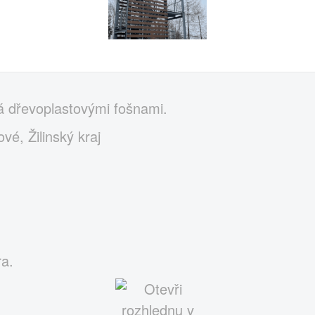
á dřevoplastovými fošnami.
vé, Žilinský kraj
ra.