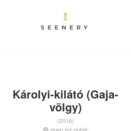
SEENERY
Károlyi-kilátó (Gaja-
völgy)
(2016)
🟢 open for public