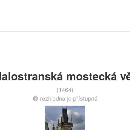
alostranská mostecká v
(1464)
🟢 rozhledna je přístupná