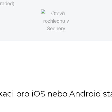
raděd).
ikaci pro iOS nebo Android st