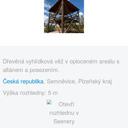
Dřevěná vyhlídková věž v oploceném areálu s
altánem a posezením.
Česká republika
, Semněvice, Plzeňský kraj
Výška rozhledny: 5 m