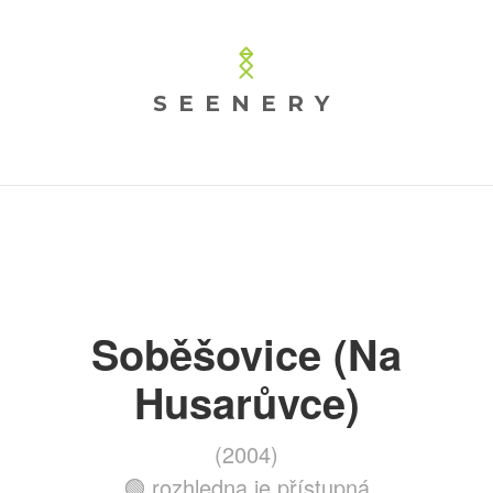
SEENERY
Soběšovice (Na
Husarůvce)
(2004)
🟢 rozhledna je přístupná