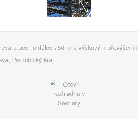
řeva a oceli o délce 750 m a výškovým převýšení
ava, Pardubický kraj