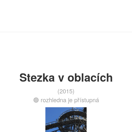
Stezka v oblacích
(2015)
🟢 rozhledna je přístupná