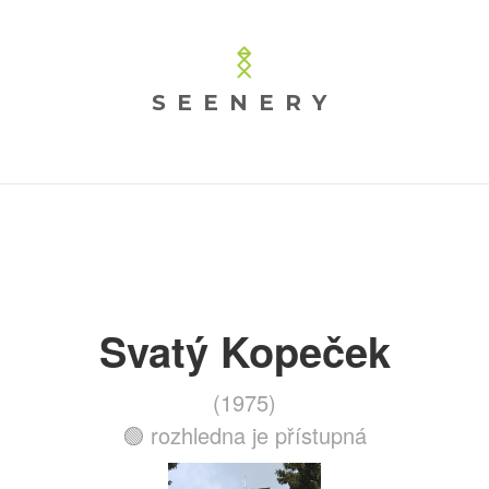
SEENERY
Svatý Kopeček
(1975)
🟢 rozhledna je přístupná