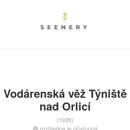
SEENERY
Vodárenská věž Týniště
nad Orlicí
(1926)
🟢 rozhledna je přístupná