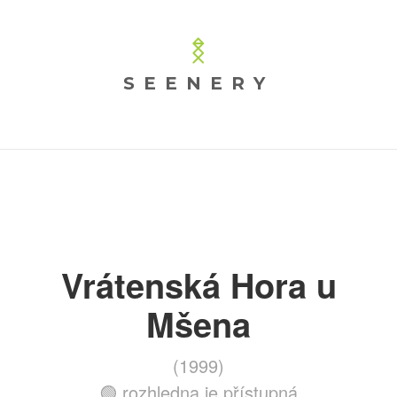
SEENERY
Vrátenská Hora u
Mšena
(1999)
🟢 rozhledna je přístupná