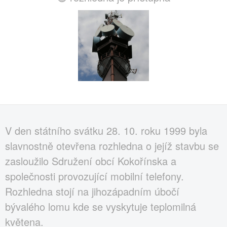
V den státního svátku 28. 10. roku 1999 byla
slavnostně otevřena rozhledna o jejíž stavbu se
zasloužilo Sdružení obcí Kokořínska a
společnosti provozující mobilní telefony.
Rozhledna stojí na jihozápadním úbočí
bývalého lomu kde se vyskytuje teplomilná
květena.