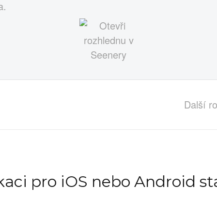
a.
Další r
ikaci pro iOS nebo Android st