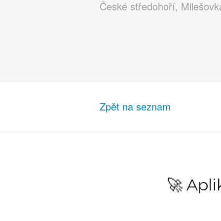
České středohoří, Milešovk
Zpět na seznam
🚀 Apl