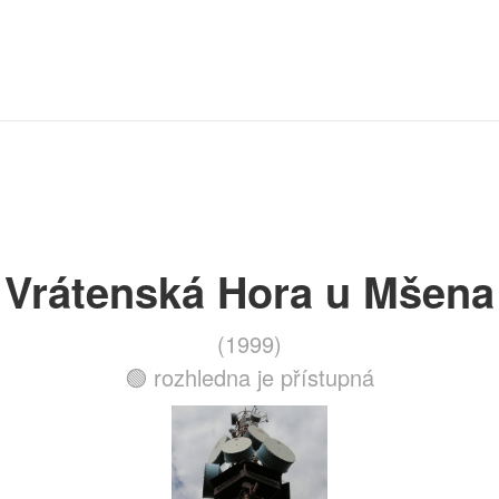
Vrátenská Hora u Mšena
(1999)
🟢 rozhledna je přístupná