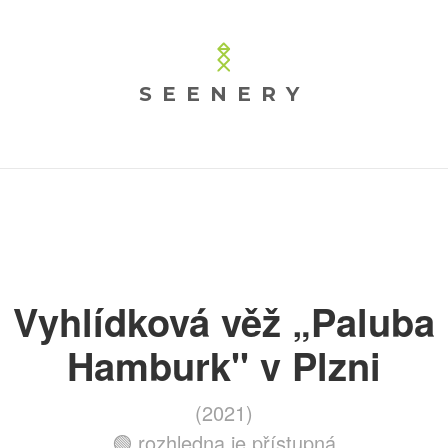
SEENERY
Vyhlídková věž „Paluba
Hamburk" v Plzni
(2021)
🟢 rozhledna je přístupná