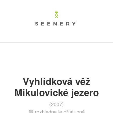
SEENERY
Vyhlídková věž
Mikulovické jezero
(2007)
🟢 rozhledna je přístupná