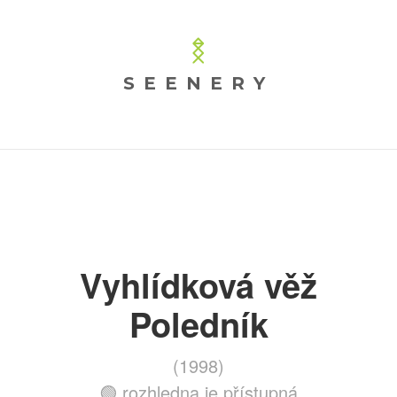
SEENERY
Vyhlídková věž
Poledník
(1998)
🟢 rozhledna je přístupná