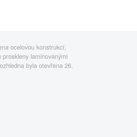
řena ocelovou konstrukcí,
u proskleny laminovanými
Rozhledna byla otevřena 26.